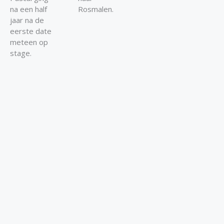
na een half
Rosmalen.
jaar na de
eerste date
meteen op
stage.
Hebben we je al overtuigd om te komen?
AANMELDEN