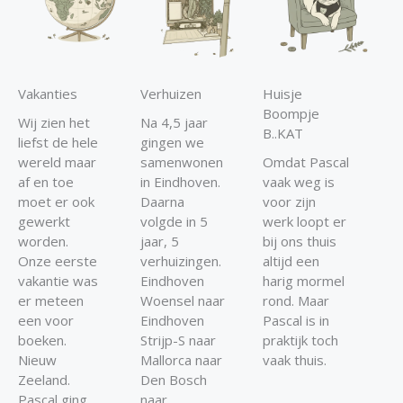
Vakanties
Verhuizen
Huisje
Boompje
Wij zien het
Na 4,5 jaar
B..KAT​
liefst de hele
gingen we
wereld maar
samenwonen
Omdat Pascal
af en toe
in Eindhoven.
vaak weg is
moet er ook
Daarna
voor zijn
gewerkt
volgde in 5
werk loopt er
worden.
jaar, 5
bij ons thuis
Onze eerste
verhuizingen.
altijd een
vakantie was
Eindhoven
harig mormel
er meteen
Woensel naar
rond. Maar
een voor
Eindhoven
Pascal is in
boeken.
Strijp-S naar
praktijk toch
Nieuw
Mallorca naar
vaak thuis.
Zeeland.
Den Bosch
Pascal ging
naar